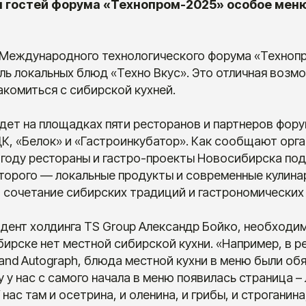
я гостей форума «Технопром-2025» особое мен
 Международного технологического форума «Технопр
ь локальных блюд «Техно Вкус». Это отличная возмо
акомиться с сибирской кухней.
дет на площадках пяти ресторанов и партнеров фор
ДК, «Белок» и «Гастроинкубатор». Как сообщают орг
м году рестораны и гастро-проекты Новосибирска по
торого — локальные продукты и современные кулина
 сочетание сибирских традиций и гастрономических
дент холдинга TS Group Александр Бойко, необходи
бирске нет местной сибирской кухни. «Например, в р
Grand Autograph, блюда местной кухни в меню были о
 у нас с самого начала в меню появилась страница –
 нас там и осетрина, и оленина, и грибы, и строганина