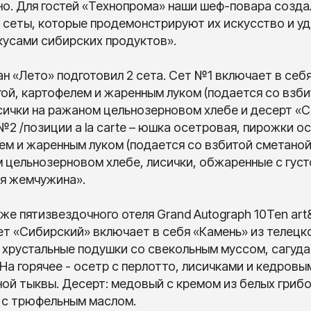
но. Для гостей «Технопрома» наши шеф-повара созда
 сеты, которые продемонстрируют их искусство и уд
усами сибирских продуктов».
н «Лето» подготовил 2 сета. Сет №1 включает в себ
ой, картофелем и жаренным луком (подается со взби
исички на ражаном цельнозерновом хлебе и десерт «
2 /позиции a la carte – юшка осетровая, пирожки о
ем и жаренным луком (подается со взбитой сметаной
 цельнозерновом хлебе, лисички, обжаренные с густ
я жемчужина».
аже пятизвездочного отеля Grand Autograph 10Ten ar
ет «Сибирский» включает в себя «Камень» из телецког
 хрустальные подушки со свекольным муссом, сагуда
На горячее - осетр с перлотто, лисичками и кедровы
ной тыквы. Десерт: медовый с кремом из белых грибо
 с трюфельным маслом.