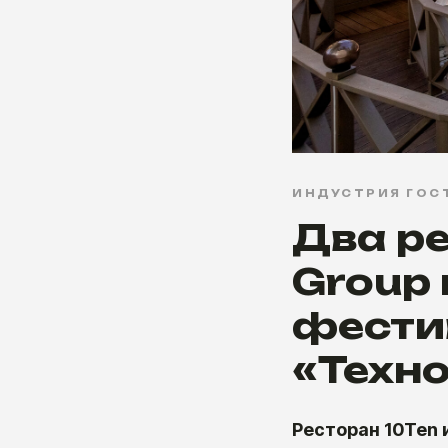
ИНДУСТРИЯ ГОС
Два р
Group 
фести
«Техно
Ресторан 10Ten 