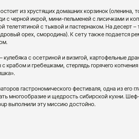
остоит из хрустящих домашних корзинок (оленина, т
ди с черной икрой, мини-пельменей с лисичками и ко
й телетятиной с тыквой и пастернаком. На десерт –
едровый орех, смородина). К сету также подается ре
ом.
e – кулебяка с осетриной и визигой, картофельные дра
 с крабом и гребешками, стерлядь горячего копчения 
ишка».
аторов гастрономического фестиваля, одна из его гл
ть многообразие и щедрость сибирской кухни. Шеф
oup выполнили эту миссию достойно.