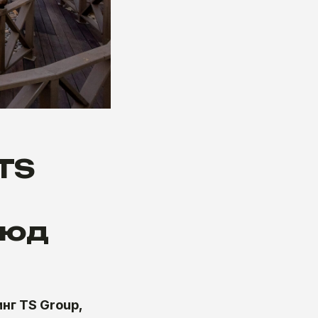
TS
люд
нг TS Group,