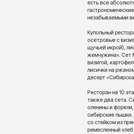
есть все абсолют
гастрономические
незабываемыми вк
Купольный рестора
осетровые с визиг
щучьей икрой), л
жемчужина». Сет №
визигой, картофел
лисички на ржаном
десерт «Сибирска
Ресторан на 10 эт
также два сета. С
оленины и форели,
сибирские пышки. 
со стейком из пря
ремесленный хлеб