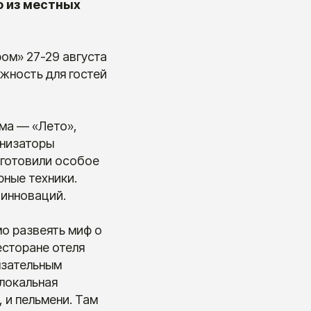
ю из местных
ом» 27-29 августа
жность для гостей
ума — «Лето»,
анизаторы
дготовили особое
рные техники.
 инноваций.
мо развеять миф о
есторане отеля
бязательным
 локальная
, и пельмени. Там