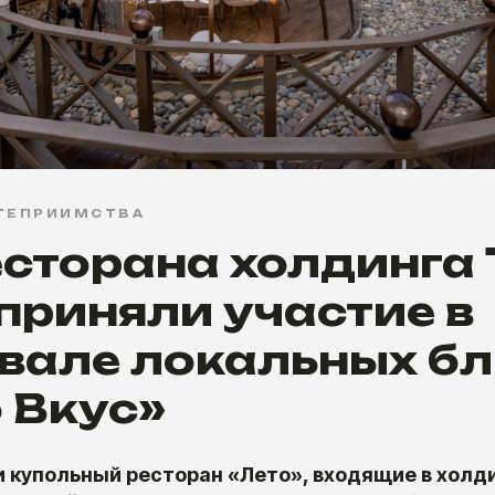
ТЕПРИИМСТВА
есторана холдинга 
приняли участие в
вале локальных б
 Вкус»
и купольный ресторан «Лето», входящие в холди