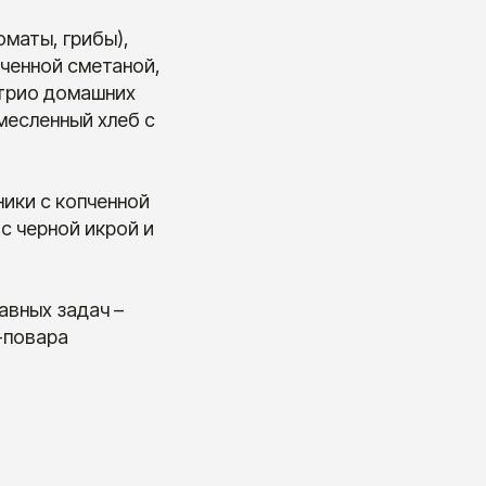
оматы, грибы),
пченной сметаной,
 трио домашних
месленный хлеб с
ники с копченной
с черной икрой и
авных задач –
-повара