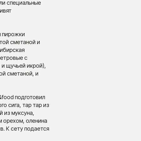
ли специальные
ивят
я пирожки
той сметаной и
Сибирская
сетровые с
 и щучьей икрой),
ой сметаной, и
t&food подготовил
о сига, тар тар из
й из муксуна,
м орехом, оленина
в. К сету подается