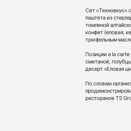
Сет «Техновкус» с
паштета из стерля
томленой алтайско
конфет (еловая, к
трюфельным масл
Позиции a la cart
сметаной, голубцы
десерт «Еловая ш
По словам организ
продемонстрирова
ресторанов TS Gr