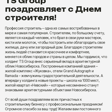
TS Group
поздравляет с Днем
строителя!
Профессия строитель – одна из самых востребованных в
мире и самая популярная. Строителем, по большому счету,
является каждый человек, кто брал в свои руки мастерок,
кисти или молоток, чтобы построить или облагородить свое
жилище, дачу или загородный дом. Благодаря строителям
жизнь людей становится красочнее и комфортнее,
меняется облик городов и страны в целом. Мы гордимся, что
холдинг TS Group внес серьезный вклад в архитектурной
облик Новосибирска. Построенные компанией здания –
жилой комплекс «Жуковка», отели Grand Autograph и
Ramada – жемчужины градостроительной деятельности. А
впереди у холдинга новые проекты – школа на 1000 мест,
жилой квартал «Невский» – которые несомненно станут
знаковыми архитектурными объектами Новосибирска.
От всей души поздравляем всех причастных к
строительному бизнесу с профессиональным праздником!
Огромное спасибо за ваш труд! Желаем вам постоянного