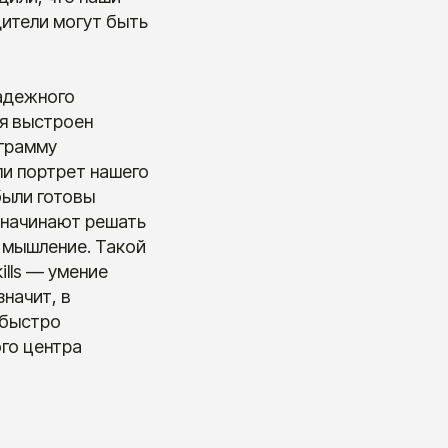
ители могут быть
надежного
ия выстроен
ограмму
ли портрет нашего
были готовы
 начинают решать
е мышление. Такой
ills — умение
начит, в
 быстро
го центра