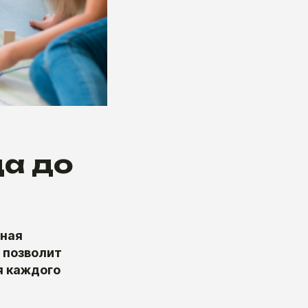
да до
иная
 позволит
я каждого