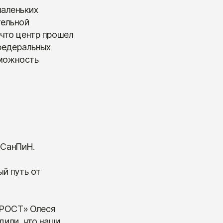
маленьких
тельной
 что центр прошел
федеральных
зможность
 СанПиН.
й путь от
 «РОСТ» Олеся
дили, что наши