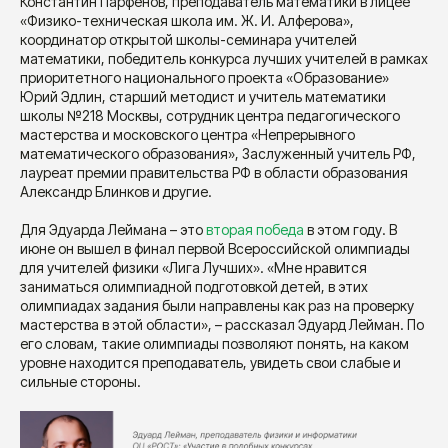
Константин Парфёнов, преподаватель математики в лицее
«Физико-техническая школа им. Ж. И. Алферова»,
координатор открытой школы-семинара учителей
математики, победитель конкурса лучших учителей в рамках
приоритетного национального проекта «Образование»
Юрий Эдлин, старший методист и учитель математики
школы №218 Москвы, сотрудник центра педагогического
мастерства и московского центра «Непрерывного
математического образования», Заслуженный учитель РФ,
лауреат премии правительства РФ в области образования
Александр Блинков и другие.
Для Эдуарда Леймана – это
вторая победа
в этом году. В
июне он вышел в финал первой Всероссийской олимпиады
для учителей физики «Лига Лучших». «Мне нравится
заниматься олимпиадной подготовкой детей, в этих
олимпиадах задания были направлены как раз на проверку
мастерства в этой области», – рассказал Эдуард Лейман. По
его словам, такие олимпиады позволяют понять, на каком
уровне находится преподаватель, увидеть свои слабые и
сильные стороны.