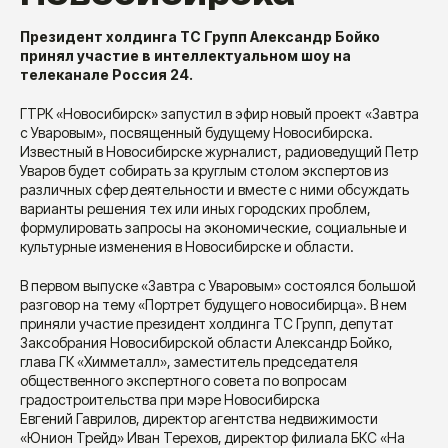
Президент холдинга ТС Групп Александр Бойко
принял участие в интеллектуальном шоу на
телеканале Россия 24.
ГТРК «Новосибирск» запустил в эфир новый проект «Завтра
с Уваровым», посвященный будущему Новосибирска.
Известный в Новосибирске журналист, радиоведущий Петр
Уваров будет собирать за круглым столом экспертов из
различных сфер деятельности и вместе с ними обсуждать
варианты решения тех или иных городских проблем,
формулировать запросы на экономические, социальные и
культурные изменения в Новосибирске и области.
В первом выпуске «Завтра с Уваровым» состоялся большой
разговор на тему «Портрет будущего новосибирца». В нем
приняли участие президент холдинга TC Групп, депутат
Заксобрания Новосибирской области Александр Бойко,
глава ГК «Химметалл», заместитель председателя
общественного экспертного совета по вопросам
градостроительства при мэре Новосибирска
Евгений Гаврилов, директор агентства недвижимости
«Юнион Трейд» Иван Терехов, директор филиала БКС «На